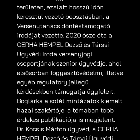
területen, ezalatt hosszú időn
keresztül vezető beosztásban, a
Versenytanács döntéstámogató
irodáját vezette. 2020 ősze óta a
CERHA HEMPEL Dezső és Társai
Ügyvédi Iroda versenyjogi
csoportjának szenior ügyvédje, ahol
elsősorban fogyasztóvédelmi, illetve
egyéb regulatory jellegű
kérdésekben támogatja ügyfeleit.
Boglárka a sötét mintázatok kiemelt
hazai szakértője, a témában több
érdekes publikációja is megjelent.
Dr. Kocsis Márton ügyvéd, a CERHA
HEMPEL Dezső és Társai Ügyvédi