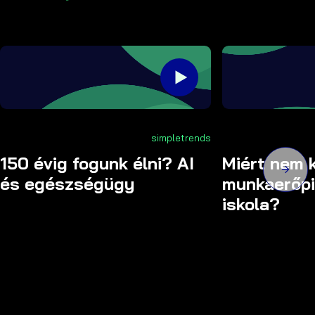
simpletrends
150 évig fogunk élni? AI
Miért nem k
és egészségügy
munkaerőpi
iskola?