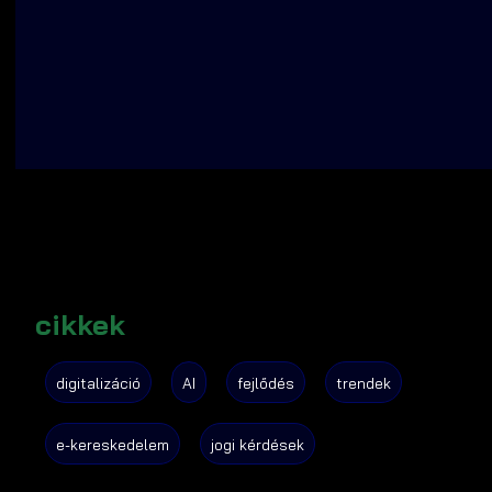
cikkek
digitalizáció
AI
fejlődés
trendek
e-kereskedelem
jogi kérdések