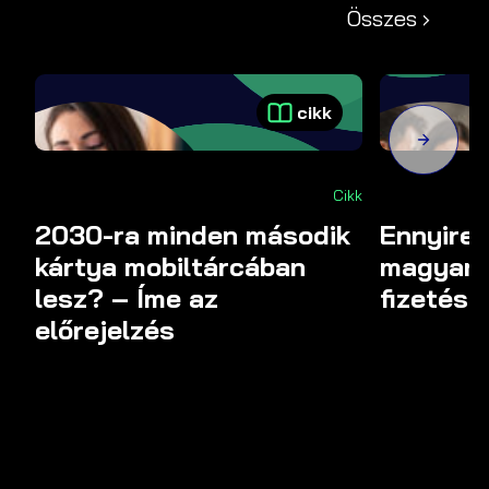
Összes ›
cikk
Cikk
2030-ra minden második
Ennyire 
kártya mobiltárcában
magyaro
lesz? – Íme az
fizetésk
előrejelzés