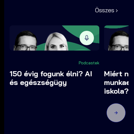
Összes ›
Podcastek
150 évig fogunk élni? AI
Miért ne
és egészségügy
munkaer
iskola?