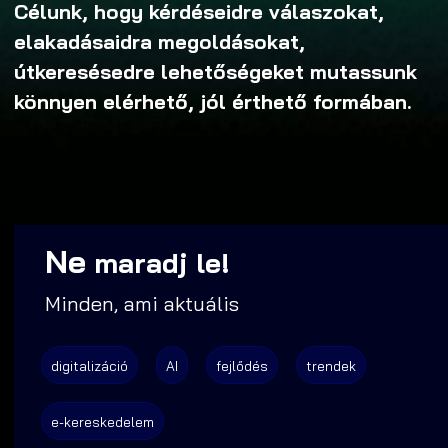
Célunk, hogy kérdéseidre válaszokat,
elakadásaidra megoldásokat,
útkeresésedre lehetőségeket mutassunk
könnyen elérhető, jól érthető formában.
Ne
maradj le!
Minden, ami aktuális
digitalizáció
AI
fejlődés
trendek
e-kereskedelem