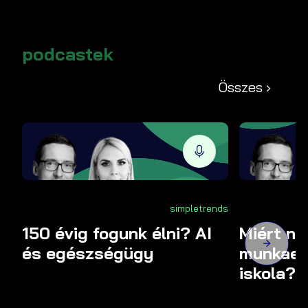
podcastek
Összes ›
simpletrends
150 évig fogunk élni? AI
Miért ne
és egészségügy
munkaer
iskola?