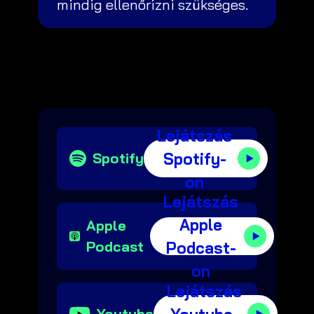
mindig ellenőrizni szükséges.
Lejátszás
Spotify-
Spotify
on
Lejátszás
Apple
Apple
Podcast
Podcast-
on
Lejátszás
Youtube