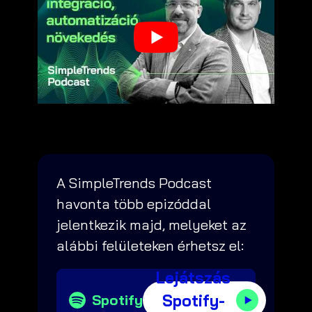
A SimpleTrends Podcast
havonta több epizóddal
jelentkezik majd, melyeket az
alábbi felületeken érhetsz el:
Lejátszás
Spotify-
Spotify