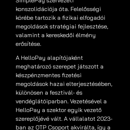
SimplePay szervezeti
konszolidációja óta. Felelősségi
körébe tartozik a fizikai elfogadói
megoldások stratégiai fejlesztése,
valamint a kereskedői élmény
erősítése.
A HelloPay alapítójaként
meghatározó szerepet játszott a
készpénzmentes fizetési
megoldások hazai elterjesztésében,
különösen a fesztivál- és
vendéglátóiparban. Vezetésével a
HelloPay a szektor egyik vezető
szereplőjévé vált. A vállalatot 2023-
ban az OTP Csoport akvirálta, így a