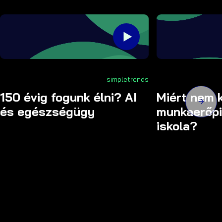
simpletrends
150 évig fogunk élni? AI
Miért nem k
és egészségügy
munkaerőpi
iskola?