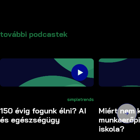
további podcastek
simpletrends
150 évig fogunk élni? AI
Miért nem k
és egészségügy
munkaerőpi
iskola?