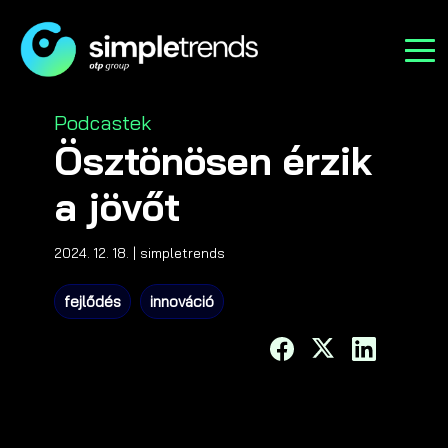
Categories
Podcastek
Ösztönösen érzik
a jövőt
2024. 12. 18.
| simpletrends
fejlődés
innováció