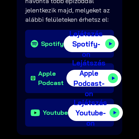
havonta több epizóddal
jelentkezik majd, melyeket az
alábbi felületeken érhetsz el:
Lejátszás
Spotify-
Spotify
on
Lejátszás
Apple
Apple
Podcast
Podcast-
on
Lejátszás
Youtube-
Youtube
on