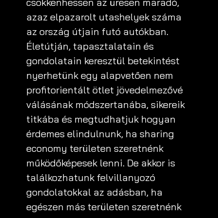
csökkenhessen az üresen maradó,
azaz elpazarolt utashelyek száma
az ország útjain futó autókban.
Életútján, tapasztalatain és
gondolatain keresztül betekintést
nyerhetünk egy alapvetően nem
profitorientált ötlet jövedelmezővé
válásának módszertanába, sikereik
titkába és megtudhatjuk hogyan
érdemes elindulnunk, ha sharing
economy területen szeretnénk
működőképesek lenni. De akkor is
találkozhatunk felvillanyozó
gondolatokkal az adásban, ha
egészen más területen szeretnénk