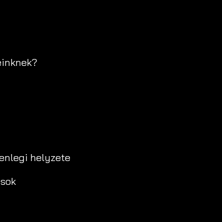
einknek?
lenlegi helyzete
ások