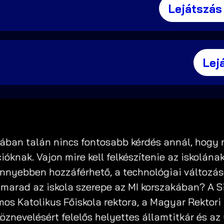
Lejátszás
Lej
rában talán nincs fontosabb kérdés annál, hogy
óknak. Vajon mire kell felkészítenie az iskolána
önnyebben hozzáférhető, a technológiai változá
 marad az iskola szerepe az MI korszakában? A 
ilmos Katolikus Főiskola rektora, a Magyar Rekto
öznevelésért felelős helyettes államtitkár és az 