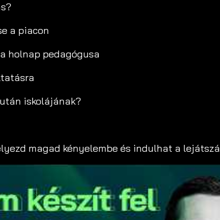
ás?
se a piacon
s a holnap pedagógusa
ktatásra
pután iskolájának?
 helyezd magad kényelembe és indulhat a lejátszá