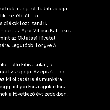
kortudományból, habilitációját
ik esztétikától a
 diákok közti tanári,
enleg az Apor Vilmos Katolikus
amint az Oktatási Hivatal
ására. Legutóbbi könyve A
lőtt álló kihívásokat, a
yait vizsgálja. Az epizódban
, az MI oktatásra és munkára
 hogy milyen készségekre lesz
nek a következő évtizedekben.