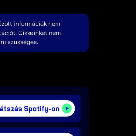
özölt információk nem
tációt. Cikkeinket nem
zni szükséges.
játszás Spotify-on