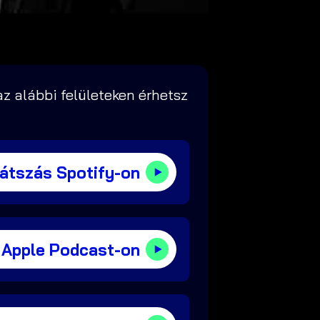
z alábbi felületeken érhetsz
játszás Spotify-on
 Apple Podcast-on