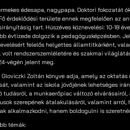
gyermekes édesapa, nagypapa. Doktori fokozatát ó
ő érdeklődési területe ennek megfelelően az ant
irányításig tart. Húszéves köznevelési: 10-18 éves
bb évtizede dolgozik a pedagógusképzésben. Jel
nevelésért felelős helyettes államtitkárként, val
l volt rendszerszemléletére és szakmai világlát
24-végén jelent meg.
 Gloviczki Zoltán könyve adja, amely az oktatás e
át, valamint az iskola jövőjének lehetséges irán
ló tudásról, a munkaerőpiac változó elvárásairól
usok szerepének átalakulásáról, valamint arról,
ak alkalmazkodni, hanem boldogulni is szeretné
abb témák: