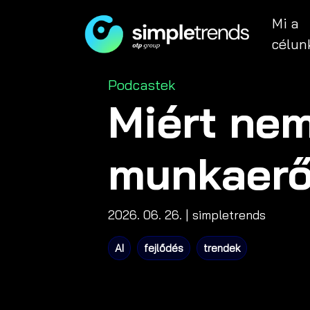
Mi a
célun
Categories
Podcastek
Miért nem
munkaerőp
2026. 06. 26.
| simpletrends
AI
fejlődés
trendek