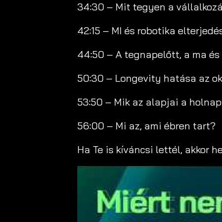
34:30 – Mit tegyen a vállalkoz
42:15 – MI és robotika elterjedé
44:50 – A tegnapelőtt, a ma é
50:30 – Longevity hatása az o
53:50 – Mik az alapjai a holna
56:00 – Mi az, ami ébren tart?
Ha Te is kíváncsi lettél, akkor