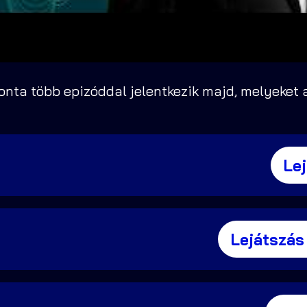
nta több epizóddal jelentkezik majd, melyeket a
Le
Lejátszás