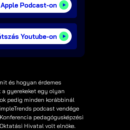
 Apple Podcast-on
átszás Youtube-on
 mit és hogyan érdemes
k a gyerekeket egy olyan
sok pedig minden korábbinál
SimpleTrends podcast vendége
ri Konferencia pedagógusképzési
Oktatási Hivatal volt elnöke.