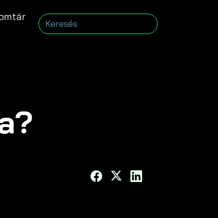
omtár
la?