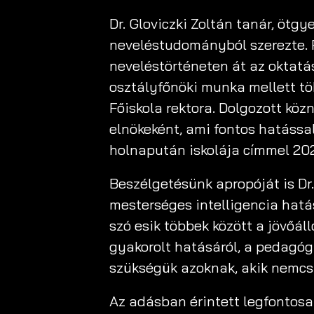
Dr. Gloviczki Zoltán tanár, öt
neveléstudományból szerezte. F
neveléstörténeten át az oktatás
osztályfőnöki munka mellett tö
Főiskola rektora. Dolgozott köz
elnökeként, ami fontos hatássa
holnapután iskolája címmel 20
Beszélgetésünk apropóját is Dr.
mesterséges intelligencia hatás
szó esik többek között a jövőál
gyakorolt hatásáról, a pedagóg
szükségük azoknak, akik nemcs
Az adásban érintett legfontos