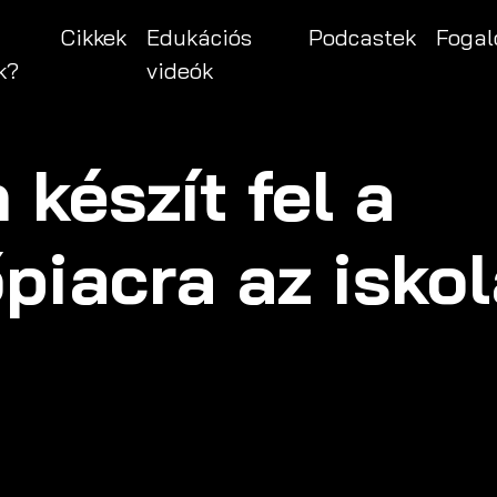
Cikkek
Edukációs
Podcastek
Fogal
k?
videók
 készít fel a
iacra az isko