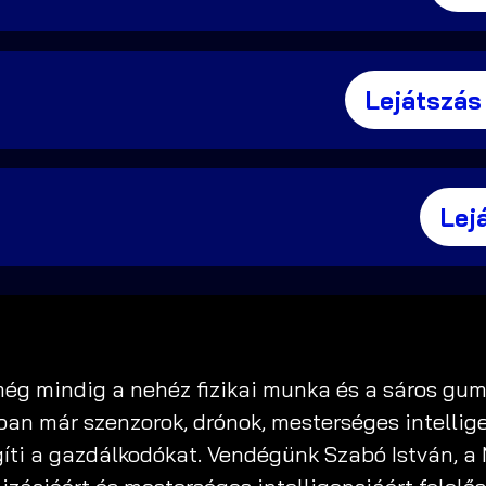
Lejátszás
Lej
g mindig a nehéz fizikai munka és a sáros gum
ban már szenzorok, drónok, mesterséges intellig
íti a gazdálkodókat. Vendégünk Szabó István, a