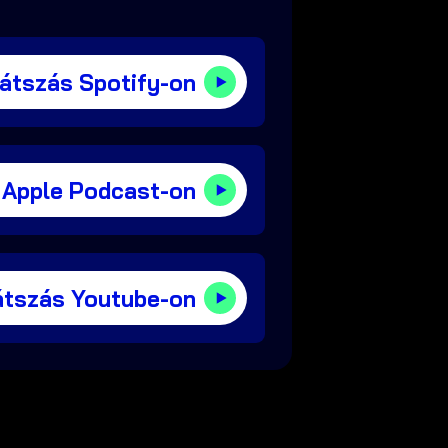
játszás Spotify-on
 Apple Podcast-on
átszás Youtube-on