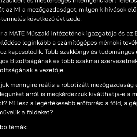
ációért és mesterséges intelligenciáért felelős 
át az MI a mezőgazdaságot, milyen kihívások elő
-termelés következő évtizede.
ár a MATE Műszaki Intézetének igazgatója és az E
deklődése leginkább a számítógépes mérnöki tev
oz kapcsolódik. Több szakkönyv és tudományos c
os Bizottságának és több szakmai szervezetnek
zottságának a vezetője.
k mennyire reális a robotizált mezőgazdaság és
günket arról is megkérdezzük kiválthatja-e a m
? Mi lesz a legértékesebb erőforrás: a föld, a 
művelik a földeket?
abb témák: