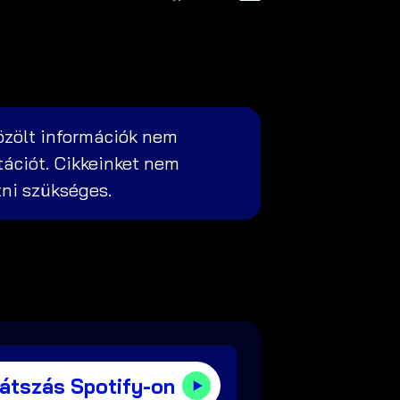
özölt információk nem
tációt. Cikkeinket nem
zni szükséges.
játszás Spotify-on