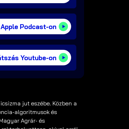
 Apple Podcast-on
átszás Youtube-on
icsizma jut eszébe. Közben a
encia-algoritmusok és
 Magyar Agrár- és