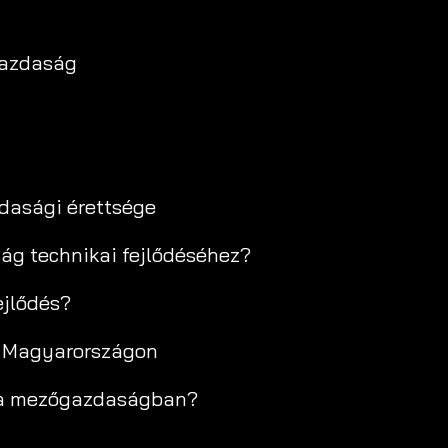
gazdaság
dasági érettsége
ság technikai fejlődéséhez?
ejlődés?
i Magyarországon
-t a mezőgazdaságban?