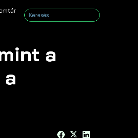
omtár
mint a
 a