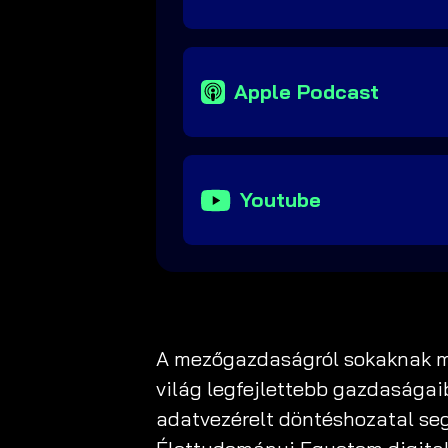
Apple Podcast
Youtube
A mezőgazdaságról sokaknak mé
világ legfejlettebb gazdaságai
adatvezérelt döntéshozatal seg