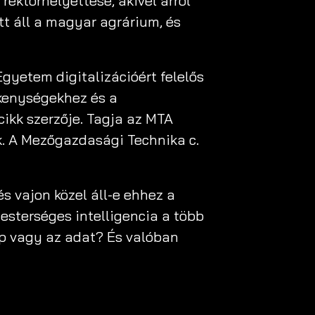
rektorhelyettese, akivel arról
tt áll a magyar agrárium, és
gyetem digitalizációért felelős
ékenységekhez és a
ikk szerzője. Tagja az MTA
. A Mezőgazdasági Technika c.
 vajon közel áll-e ehhez a
esterséges intelligencia a több
gép vagy az adat? És valóban