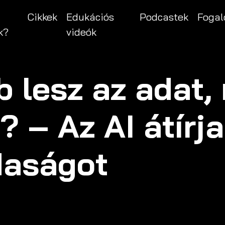
Cikkek
Edukációs
Podcastek
Fogal
k?
videók
 lesz az adat, 
? – Az AI átírja
aságot