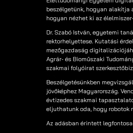
Élettudományi Egyetem digitaliz
beszélgetünk, hogyan alakítja 
hogyan nézhet ki az élelmiszer
Dr. Szabó István, egyetemi tan
rektorhelyettese. Kutatási ér
mezőgazdaság digitalizációjáh
Agrár- és Bioműszaki Tudomány
szakmai folyóirat szerkesztőbi
Beszélgetésünkben megvizsgálju
jövőképhez Magyarország. Vendé
évtizedes szakmai tapasztalatot
eljuthatunk oda, hogy robotok 
Az adásban érintett legfontos