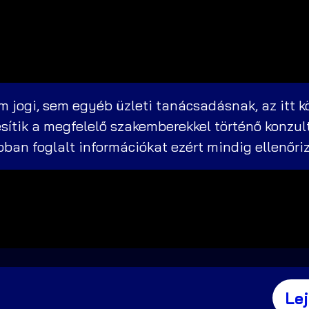
 jogi, sem egyéb üzleti tanácsadásnak, az itt k
sítik a megfelelő szakemberekkel történő konzul
abban foglalt információkat ezért mindig ellenőri
Le