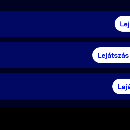
Le
Lejátszás
Lej