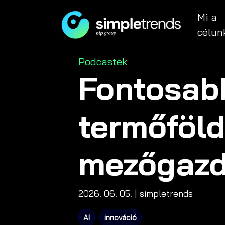
Mi a
célun
Categories
Podcastek
Fontosabb
termőföld
mezőgazd
2026. 06. 05.
| simpletrends
AI
innováció